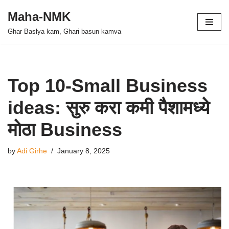
Maha-NMK
Skip
Ghar Baslya kam, Ghari basun kamva
to
content
Top 10-Small Business
ideas: सुरु करा कमी पैशामध्ये
मोठा Business
by
Adi Girhe
January 8, 2025