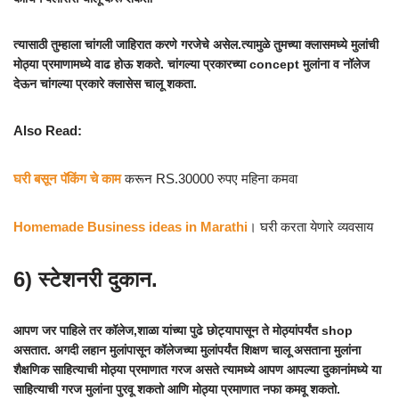
त्यासाठी तुम्हाला चांगली जाहिरात करणे गरजेचे असेल.त्यामुळे तुमच्या क्लासमध्ये मुलांची
मोठ्या प्रमाणामध्ये वाढ होऊ शकते. चांगल्या प्रकारच्या concept मुलांना व नॉलेज
देऊन चांगल्या प्रकारे क्लासेस चालू शकता.
Also Read:
घरी बसून पॅकिंग चे काम
करून RS.30000 रुपए महिना कमवा
Homemade Business ideas in Marathi
। घरी करता येणारे व्यवसाय
6) स्टेशनरी दुकान.
आपण जर पाहिले तर कॉलेज,शाळा यांच्या पुढे छोट्यापासून ते मोठ्यांपर्यंत shop
असतात. अगदी लहान मुलांपासून कॉलेजच्या मुलांपर्यंत शिक्षण चालू असताना मुलांना
शैक्षणिक साहित्याची मोठ्या प्रमाणात गरज असते त्यामध्ये आपण आपल्या दुकानांमध्ये या
साहित्याची गरज मुलांना पुरवू शकतो आणि मोठ्या प्रमाणात नफा कमवू शकतो.