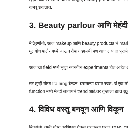
कमवू शकतात.
3. Beauty parlour आणि मेहंदी
मैत्रिणींनो, आज makeup आणि beauty products चं market इतक
मुलगीच पार्लर मध्ये जाऊन तैयार व्हायची पण आज लग्नात प्रत
आज ह्या field मध्ये सुद्धा नवनवीन experiments होत आहेत
तर तुम्ही योग्य training घेऊन, घरातल्या घरात स्वतः चं 
function मध्ये मेहंदी लावायचं trend आहे.तर तुम्हाला ह्यात सुद
4. विविध वस्तु बनवून आणि विकून
मित्रांनो, तुम्ही योग्य प्रशिक्षण घेऊन घरातल्या घरात soap, 