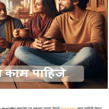
 marathi
म्हणजेच घर बसल्या करता येणारे
business
बद्दल माहिती घेणार