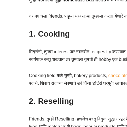
तर मग चला friends, पाहूया घरबसल्या तुम्हाला करता येणारे 
1. Cooking
मित्रांनो, तुमचा interest जर नवनवीन recipes try करण्यात
स्वयंपाक बनवु शकतात तर तुम्हाला तुमची ही hobby एक bus
Cooking field मध्ये तुम्ही, bakery products,
chocolat
पदार्थ, शिवाय रोजच्या जेवणाचे डबे किंवा छोटंसं घरगुती ख
2. Reselling
Friends, तुम्ही Reselling म्हणजेच वस्तु विकुन सुद्धा भरपूर 
type आणि materials चे bags, beauty products आणि इतर खुप