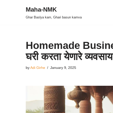
Maha-NMK
Skip
Ghar Baslya kam, Ghari basun kamva
to
content
Homemade Busines
घरी करता येणारे व्य
by
Adi Girhe
January 9, 2025