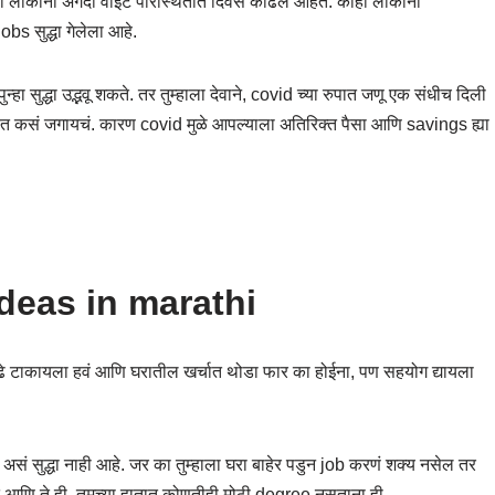
्या लोकांनी अगदी वाईट परिस्थितीत दिवस काढले आहेत. काही लोकांना
bs सुद्धा गेलेला आहे.
्हा सुद्धा उद्भवू शकते. तर तुम्हाला देवाने, covid च्या रुपात जणू एक संधीच दिली
ीत कसं जगायचं. कारण covid मुळे आपल्याला अतिरिक्त पैसा आणि savings ह्या
eas in marathi
ुढे टाकायला हवं आणि घरातील खर्चात थोडा फार का होईना, पण सहयोग द्यायला
े असं सुद्धा नाही आहे. जर का तुम्हाला घरा बाहेर पडुन job करणं शक्य नसेल तर
णि ते ही, तुमच्या हातात कोणतीही मोठी degree नसताना ही.