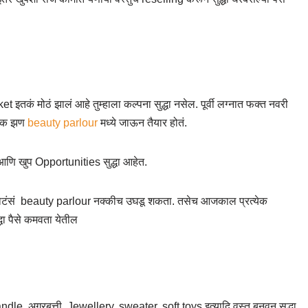
ं मोठं झालं आहे तुम्हाला कल्पना सुद्धा नसेल. पूर्वी लग्नात फक्त नवरी
्येक झण
beauty parlour
मध्ये जाऊन तैयार होतं.
 आणि खुप Opportunities सुद्धा आहेत.
एक छोटंसं beauty parlour नक्कीच उघडू शकता. तसेच आजकाल प्रत्येक
्धा पैसे कमवता येतील
candle, अगरबत्ती, Jewellery, sweater, soft toys इत्यादि वस्तु बनवुन सुद्धा