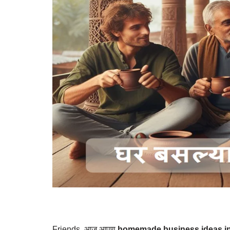
Friends, आज आपण
homemade business ideas in