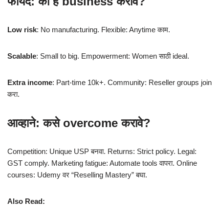
फायदे: का हे business करावं?
Low risk
: No manufacturing. Flexible: Anytime काम.
Scalable
: Small to big. Empowerment: Women साठी ideal.
Extra income
: Part-time 10k+. Community: Reseller groups join
करा.
आव्हाने: कसे overcome करावे?
Competition: Unique USP बनवा. Returns: Strict policy. Legal:
GST comply. Marketing fatigue: Automate tools वापरा. Online
courses: Udemy वर “Reselling Mastery” बघा.
Also Read: