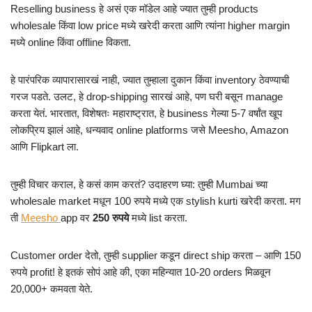
Reselling business हे असं एक मॉडेल आहे ज्यात तुम्ही products
wholesale किंवा low price मध्ये खरेदी करता आणि त्यांना higher margin
मध्ये online किंवा offline विकता.
हे पारंपरिक व्यापारासारखं नाही, ज्यात तुम्हाला दुकान किंवा inventory ठेवण्याची
गरज पडते. उलट, हे drop-shipping सारखं आहे, पण घरी बसून manage
करता येतं. भारतात, विशेषतः महाराष्ट्रात, हे business गेल्या 5-7 वर्षांत खूप
लोकप्रिय झालं आहे, धन्यवाद online platforms जसे Meesho, Amazon
आणि Flipkart ला.
तुम्ही विचार कराल, हे कसं काम करतं? उदाहरण घ्या: तुम्ही Mumbai च्या
wholesale market मधून 100 रुपये मध्ये एक stylish kurti खरेदी करता. मग
ती
Meesho
app वर
250 रुपये
मध्ये list करता.
Customer order देतो, तुम्ही supplier कडून direct ship करता – आणि 150
रुपये profit! हे इतकं सोपं आहे की, एका महिन्यात 10-20 orders मिळवून
20,000+ कमवता येते.