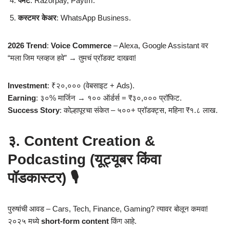
पेमेंट
: Razorpay, Paytm.
कस्टमर केअर
: WhatsApp Business.
2026 Trend
:
Voice Commerce
– Alexa, Google Assistant वर
“मला जिम ग्लव्हज हवे” → तुमचं प्रॉडक्ट दाखवा!
Investment
: ₹२०,००० (वेबसाइट + Ads).
Earning
: ३०% मार्जिन → १०० ऑर्डर्स = ₹३०,००० प्रॉफिट.
Success Story
: कोल्हापूरचा संकेत – ५००+ प्रॉडक्ट्स, महिना ₹१.८ लाख.
३. Content Creation &
Podcasting (यूट्यूबर किंवा
पॉडकास्टर) 🎙️
पुरुषांची आवड – Cars, Tech, Finance, Gaming? त्यावर बोलून कमवा!
२०२५ मध्ये
short-form content
किंग आहे.