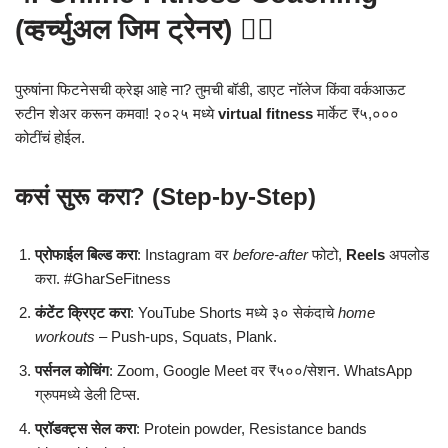
(व्हर्च्युअल जिम ट्रेनर) 🏋️‍♂️
पुरुषांना फिटनेसची क्रेझ आहे ना? तुमची बॉडी, डाएट नॉलेज किंवा वर्कआऊट
रुटीन शेअर करून कमवा! २०२५ मध्ये
virtual fitness
मार्केट ₹५,०००
कोटींचं होईल.
कसं सुरू करा? (Step-by-Step)
प्रोफाईल बिल्ड करा
: Instagram वर
before-after
फोटो,
Reels
अपलोड
करा. #GharSeFitness
कंटेंट क्रिएट करा
: YouTube Shorts मध्ये ३० सेकंदाचे
home
workouts
– Push-ups, Squats, Plank.
पर्सनल कोचिंग
: Zoom, Google Meet वर ₹५००/सेशन. WhatsApp
ग्रुपमध्ये डेली टिप्स.
प्रॉडक्ट्स सेल करा
: Protein powder, Resistance bands