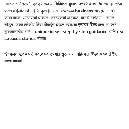
नमस्कार मित्रांनो! २०२५ च्या या
डिजिटल युगात
,
work from home
हा ट्रेंड
फक्त महिलांसाठी नाहीये. पुरुषही आता घरबसल्या
business
चालवून लाखो
कमावतायत. ऑफिसची धावपळ, ट्रॅफिकची कटकट, बॉसचे टार्गेट्स – सगळं
सोडून, फक्त लॅपटॉप किंवा मोबाईल घेऊन स्वतःचा
एम्पायर बिल्ड
करा. हा ब्लॉग
तुमच्यासाठीच आहे –
unique ideas
,
step-by-step guidance
आणि
real
success stories
सोबत!
💡
फक्त ५,००० ते ५०,००० रुपयांत सुरू करा. महिन्याला ₹५०,००० ते ₹५
लाख कमवा!