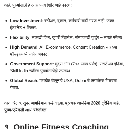
आहे. पुरुषांसाठी हे खास फायदेशीर आहे कारण:
Low Investment
: स्टोअर, दुकान, कर्मचारी यांची गरज नाही. फक्त
इंटरनेट + स्किल.
Flexibility
: सकाळी जिम, दुपारी बिझनेस, संध्याकाळी कुटुंब – सगळं मॅनेज!
High Demand
: AI, E-commerce, Content Creation सारख्या
फील्ड्समध्ये स्कोप अफाट.
Government Support
: मुद्रा लोन (₹१० लाख पर्यंत), स्टार्टअप इंडिया,
Skill India स्कीम्स पुरुषांसाठीही उपलब्ध.
Global Reach
: मराठीत बोलूनही USA, Dubai चे क्लायंट्स मिळवता
येतात.
आता थेट
५ सुपर आयडियाज
कडे वळूया. प्रत्येक आयडिया
2026 ट्रेंडिंग
आहे,
पुरुष-फ्रेंडली
आणि
स्केलेबल
!
१. Online Fitness Coaching