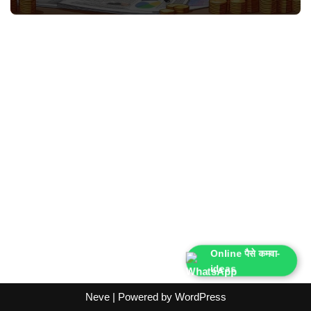
Online पैसे कमवा-
ideas
Neve
| Powered by
WordPress