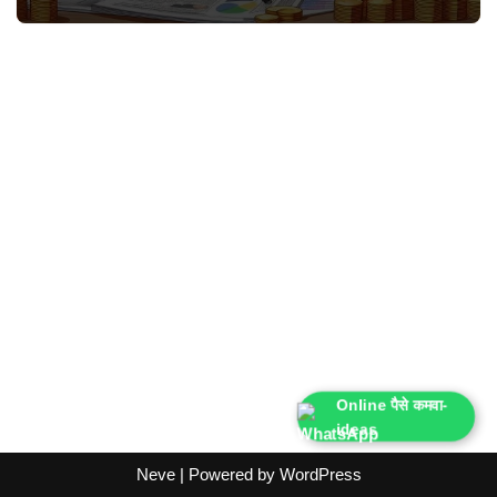
Online पैसे कमवा-
ideas
Neve
| Powered by
WordPress