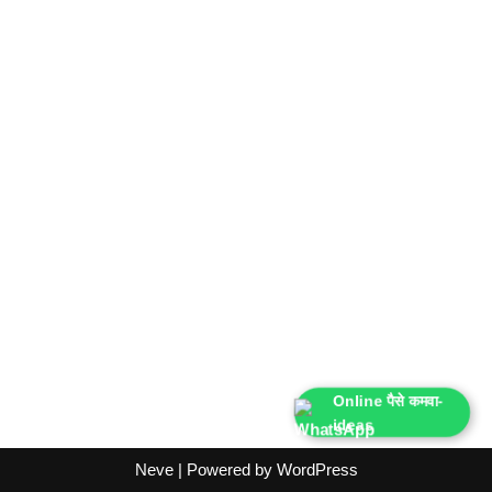
Online पैसे कमवा-
ideas
Neve
| Powered by
WordPress