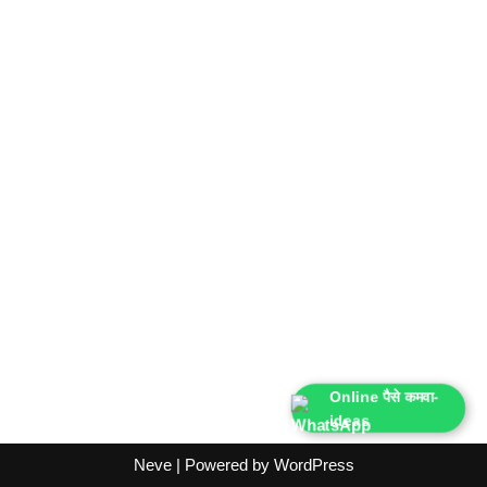
Online पैसे कमवा-
ideas
Neve
| Powered by
WordPress